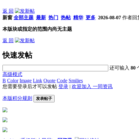
返 回
新窗
全部主题
最新
热门
热帖
精华
更多
2026-08-07
作者
回
本版块或指定的范围内尚无主题
返 回
快速发帖
还可输入
80
高级模式
B
Color
Image
Link
Quote
Code
Smilies
您需要登录后才可以发帖
登录
|
欢迎加入 一同资讯
本版积分规则
发表帖子