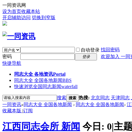
一同资讯网
设为首页
收藏本站
开启辅助访问
切换到窄版
找回密码
自动登录
密码
欢迎加入 一同
登录
快捷导航
同志大全 各地资讯
Portal
同志大全 全国各地新闻
BBS
快速浏览全国同志新闻
waterfall
搜索
热搜:
北京同志
天津同志
搜索
一同资讯
»
同志大全 全国各地新闻
›
同志大全 全国各地新闻
›
江
收藏本版
|
订阅
江西同志会所 新闻
今日:
0
|
主题