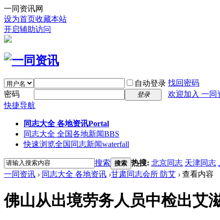
一同资讯网
设为首页
收藏本站
开启辅助访问
找回密码
自动登录
密码
欢迎加入 一同
登录
快捷导航
同志大全 各地资讯
Portal
同志大全 全国各地新闻
BBS
快速浏览全国同志新闻
waterfall
搜索
热搜:
北京同志
天津同志
搜索
一同资讯
›
同志大全 各地资讯
›
甘肃同志会所 防艾
›
查看内容
佛山从出境劳务人员中检出艾