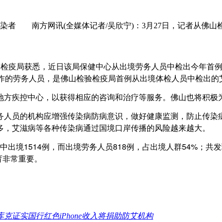
感染者 南方网讯(全媒体记者/吴欣宁)：3月27日，记者从佛
验检疫局获悉，近日该局保健中心从出境劳务人员中检出今年首例
工作的劳务人员，是佛山检验检疫局首例从出境体检人员中检出的
方疾控中心，以获得相应的咨询和治疗等服务。佛山也将积极
人员的机构应增强传染病防病意识，做好健康监测，防止传染病
多，艾滋病等各种传染病通过国境口岸传播的风险越来越大。
中出境1514例，而出境劳务人员818例，占出境人群54%；共
育非常重要。
库克证实国行红色iPhone收入将捐助防艾机构