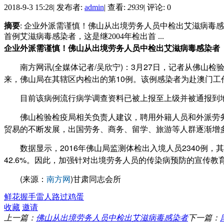
2018-9-3 15:28
|
发布者:
admin
|
查看:
2939
|
评论: 0
摘要
: 企业外派需谨慎！佛山从出境劳务人员中检出艾滋病毒
首例艾滋病毒感染者，这是继2004年检出首 ...
企业外派需谨慎！佛山从出境劳务人员中检出艾滋病毒感染者
南方网讯(全媒体记者/吴欣宁)：3月27日，记者从佛山检
来，佛山局在其辖区内检出的第10例。该例感染者为赴澳门
目前该病例流行病学调查资料已被上报至上级并被通报到地
佛山检验检疫局相关负责人建议，聘用外籍人员和外派劳务
贸易的不断发展，出国劳务、商务、留学、旅游等人群逐渐增
数据显示，2016年佛山局监测体检出入境人员2340例，其
42.6%。因此，加强针对出境劳务人员的传染病预防的宣传教
(来源：
南方网
)甘肃同志会所
鲜花
握手
雷人
路过
鸡蛋
收藏
邀请
上一篇：
佛山从出境劳务人员中检出艾滋病毒感染者
下一篇：