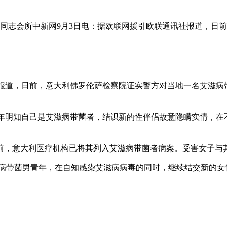
肃同志会所中新网9月3日电：据欧联网援引欧联通讯社报道，日
道，日前，意大利佛罗伦萨检察院证实警方对当地一名艾滋病
明知自己是艾滋病带菌者，结识新的性伴侣故意隐瞒实情，在
意大利医疗机构已将其列入艾滋病带菌者病案。受害女子与其发
带菌男青年，在自知感染艾滋病病毒的同时，继续结交新的女