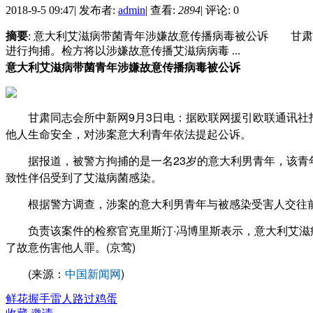
2018-9-5 09:47
|
发布者:
admin
|
查看:
2894
|
评论: 0
摘要
: 意大利艾滋病带菌青年涉嫌故意传播病毒被公诉 甘
进行拘捕。检方将以涉嫌故意传播艾滋病病毒 ...
意大利艾滋病带菌青年涉嫌故意传播病毒被公诉
甘肃同志会所中新网9月3日电：据欧联网援引欧联通讯社报
他人生命安全，对涉案意大利青年依法提起公诉。
据报道，被警方拘捕的是一名23岁的意大利男青年，该青年
致性伴侣受到了艾滋病菌感染。
根据警方调查，涉案的意大利男青年与被感染受害人交往前，
负责该案件的检察官克里斯汀·冯博里斯表示，意大利艾滋病
了故意伤害他人罪。(京莺)
(来源：
中国新闻网
)
鲜花
握手
雷人
路过
鸡蛋