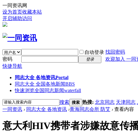
一同资讯网
设为首页
收藏本站
开启辅助访问
找回密码
自动登录
密码
欢迎加入 一同
登录
快捷导航
同志大全 各地资讯
Portal
同志大全 全国各地新闻
BBS
快速浏览全国同志新闻
waterfall
搜索
热搜:
北京同志
天津同志
搜索
一同资讯
›
同志大全 各地资讯
›
青海同志会所 防艾
›
查看内容
意大利HIV携带者涉嫌故意传