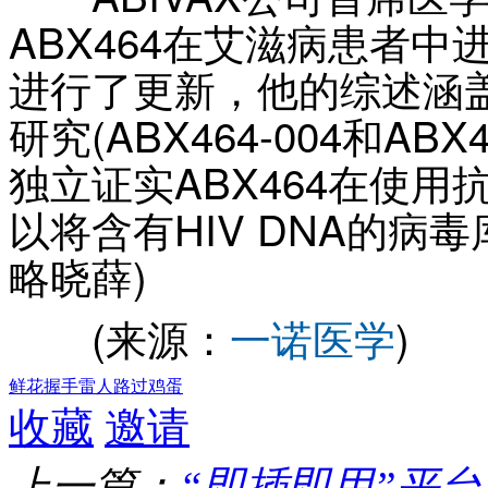
ABX464在艾滋病患者中进
进行了更新，他的综述涵盖两
研究(ABX464-004和AB
独立证实ABX464在使用
以将含有HIV DNA的病
略晓薛)
(来源：
一诺医学
)
鲜花
握手
雷人
路过
鸡蛋
收藏
邀请
上一篇：
“即插即用”平台