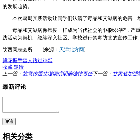
的发展趋势。
本次暑期实践活动让同学们认清了毒品和艾滋病的危害，增
毒品和艾滋病像瘟疫一样成为当代社会的“国际公害”，严重
践活动为契机，继续深入社区、学校进行禁毒防艾的宣传工作
陕西同志会所 (来源：
天津北方网
)
鲜花
握手
雷人
路过
鸡蛋
收藏
邀请
上一篇：
故意传播艾滋病或明确法律责任
下一篇：
甘肃省加强
最新评论
评论
相关分类