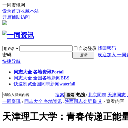
一同资讯网
设为首页
收藏本站
开启辅助访问
找回密码
自动登录
密码
欢迎加入 一同
登录
快捷导航
同志大全 各地资讯
Portal
同志大全 全国各地新闻
BBS
快速浏览全国同志新闻
waterfall
搜索
热搜:
北京同志
天津同志
搜索
一同资讯
›
同志大全 各地资讯
›
陕西同志会所 防艾
›
查看内容
天津理工大学：青春传递正能