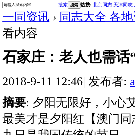
搜索
热搜:
北京同志
天津同志
搜索
一同资讯
›
同志大全 各地
看内容
石家庄：老人也需话“
2018-9-11 12:46
|
发布者:
摘要
: 夕阳无限好，小
最美才是夕阳红【澳门
九日是我国传统的节日—