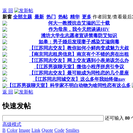
返 回
新窗
全部主题
最新
热门
热帖
精华
更多
作者
回复/查看
最后
何大一教授抗击艾滋的三十载
作为母亲，我今天想谈谈HIV
潍坊大学生志愿者宣讲禁毒防艾知识
如皋：男子婚后发现妻子感染艾滋病毒
【江苏同志交友】教你如何小鲜肉变成魅力大叔
【南京同志租房信息】南京有个不错的房在出租
【江苏同志交友】网上交友遇到小表弟该怎么办
【江苏男孩聊天室】微信小程序拼房引争议
【江苏同志交友】最可能成为同性恋的几个星座
【江苏同志同城交友】这么多年我始终做gay
【江苏男孩聊天室】科学家不明白动物为啥同性恋有这么多
返 回
快速发帖
还可输入
80
高级模式
B
Color
Image
Link
Quote
Code
Smilies