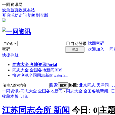
一同资讯网
设为首页
收藏本站
开启辅助访问
切换到窄版
找回密码
自动登录
密码
欢迎加入 一同
登录
快捷导航
同志大全 各地资讯
Portal
同志大全 全国各地新闻
BBS
快速浏览全国同志新闻
waterfall
搜索
热搜:
北京同志
天津同志
搜索
一同资讯
»
同志大全 全国各地新闻
›
同志大全 全国各地新闻
›
江
收藏本版
|
订阅
江苏同志会所 新闻
今日:
0
|
主题