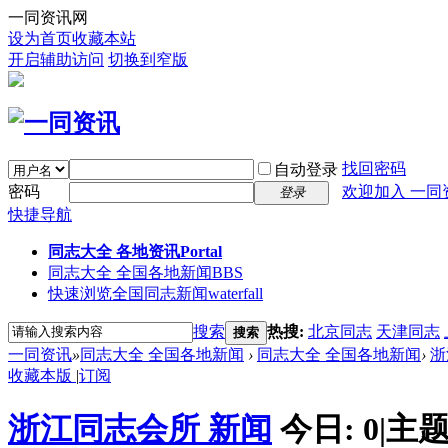
一同资讯网
设为首页
收藏本站
开启辅助访问
切换到窄版
找回密码
自动登录
密码
欢迎加入 一同
登录
快捷导航
同志大全 各地资讯
Portal
同志大全 全国各地新闻
BBS
快速浏览全国同志新闻
waterfall
搜索
热搜:
北京同志
天津同志
搜索
一同资讯
»
同志大全 全国各地新闻
›
同志大全 全国各地新闻
›
浙
收藏本版
|
订阅
浙江同志会所 新闻
今日:
0
|
主题