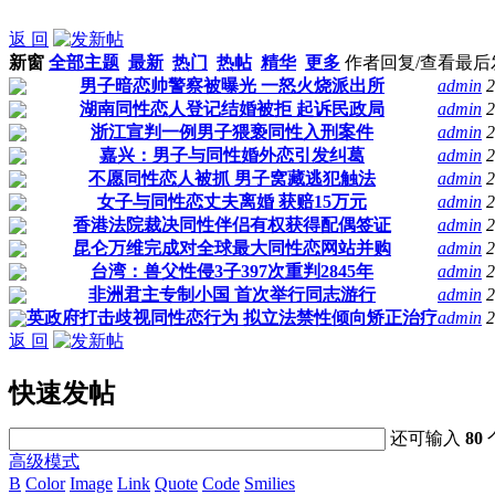
返 回
新窗
全部主题
最新
热门
热帖
精华
更多
作者
回复/查看
最后
男子暗恋帅警察被曝光 一怒火烧派出所
admin
2
湖南同性恋人登记结婚被拒 起诉民政局
admin
2
浙江宣判一例男子猥亵同性入刑案件
admin
2
嘉兴：男子与同性婚外恋引发纠葛
admin
2
不愿同性恋人被抓 男子窝藏逃犯触法
admin
2
女子与同性恋丈夫离婚 获赔15万元
admin
2
香港法院裁决同性伴侣有权获得配偶签证
admin
2
昆仑万维完成对全球最大同性恋网站并购
admin
2
台湾：兽父性侵3子397次重判2845年
admin
2
非洲君主专制小国 首次举行同志游行
admin
2
英政府打击歧视同性恋行为 拟立法禁性倾向矫正治疗
admin
2
返 回
快速发帖
还可输入
80
高级模式
B
Color
Image
Link
Quote
Code
Smilies