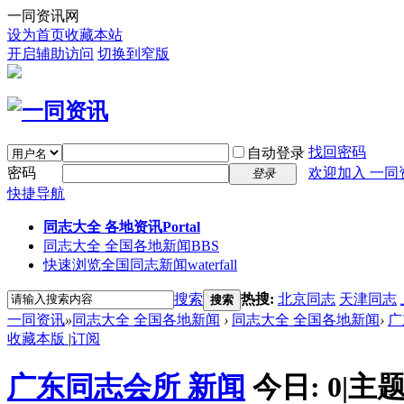
一同资讯网
设为首页
收藏本站
开启辅助访问
切换到窄版
找回密码
自动登录
密码
欢迎加入 一同
登录
快捷导航
同志大全 各地资讯
Portal
同志大全 全国各地新闻
BBS
快速浏览全国同志新闻
waterfall
搜索
热搜:
北京同志
天津同志
搜索
一同资讯
»
同志大全 全国各地新闻
›
同志大全 全国各地新闻
›
广
收藏本版
|
订阅
广东同志会所 新闻
今日:
0
|
主题