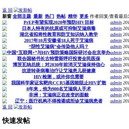
返 回
新窗
全部主题
最新
热门
热帖
精华
更多
作者
回复/查看
最后
PrEP有望实现2020年预防HIV目标
admin
20
日本人特有的抗原或可抑制艾滋病毒
admin
20
湖北省拟将性教育和防艾知识纳入教学
admin
20
2017年10月安徽省18人死于艾滋病
admin
20
“阴性艾滋病”会传染他人吗？
admin
20
中国“互联网+”与HIV预防策略国际研讨会在京举办
admin
20
联合国秘书长古特雷斯呼吁投资全民医保
admin
20
博茨瓦纳总统：对2030年前消灭艾滋保持信心
admin
20
抗逆转录病毒治疗让艾滋患儿获健康
admin
20
HIV检测，或许你也需要
admin
20
我国科学家证实靶向CCR5基因能阻止HIV扩散
admin
20
8年来，他为900名艾滋病人手术
admin
20
非洲：艾滋病正在改变的面貌
admin
20
辽宁：医疗机构不得推诿或拒诊艾滋病患者
admin
20
返 回
快速发帖