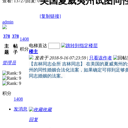
美国夏威夷州试图同
查看:
13727
|
回复:
0
[复制链接]
admin
378
378
1408
电梯直达
主
帖
积分
楼主
题
子
发表于 2018-9-16 07:23:59
|
只看该作者
管理员
【吉林同志会所 吉林同志】 在美国的夏威夷州
州的同性婚姻合法化法案，如果确定可得到足够
同志婚姻的法案。
积分
1408
发消息
收藏
回复