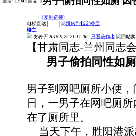
男子偷拍同性如厕 因
查看:
13943
|
回复:
0
[复制链接]
电梯直达
楼主
发表于 2018-9-25 21:11:06
|
只看该作者
【甘肃同志-兰州同志
男子偷拍同性如厕
男子到网吧厕所小便，
日，一男子在网吧厕所
在了厕所里。
当天下午，胜阳港派