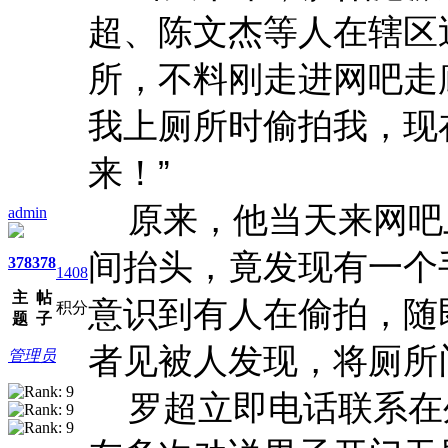
超、陈文杰等人在辖区
所，不料刚走进网吧走
我上厕所时偷拍我，现
来！”
原来，他当天来网吧
admin
间抬头，竟发现有一个
378
378
1408
主
帖
意识到有人在偷拍，随
积分
题
子
者见被人发现，将厕所
管理员
罗超立即电话联系在