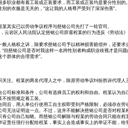
很多职业都有着工装或正装要求，而工装或正装均是要分性别的
别的衣服是无关的，“这让我的人格尊严受到了深深伤害”。
某其实已以劳动争议程序与慈铭公司先打了一轮官司。
诉讼，云岩区人民法院认定慈铭公司辞退程某的行为违反《劳动法
般人格权之诉，除要求慈铭公司予以精神损害赔偿外，还要求
，“但慈铭公司是否对我这样一名跨性别者构成职业歧视才是问
这个群体的合理需求”。
关注。程某的两名代理人之中，除原劳动争议纠纷胜诉代理人
。
公司标准和条件，公司有选择员工的权利和自由。程某认为自
某不按照规定着工装。
同后，用人单位行使用工自主权即受到严格限制，必须存在劳
公司无法证明这一点。不过，这并不能解决慈铭公司是否对程某
有公司自己知晓。而慈铭公司解除与程某的劳动合同只能在程
举证责任强行分配给程某，事实上会造成事实上的举证不能，给