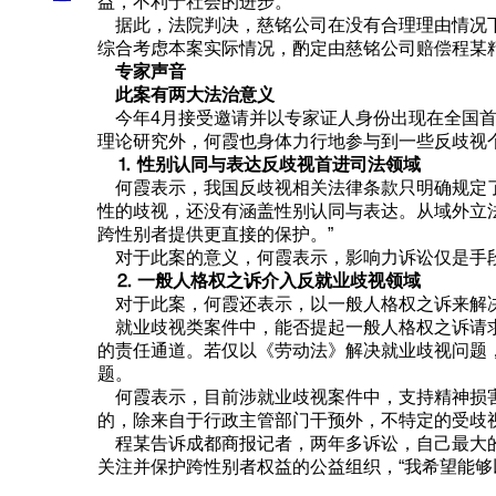
益，不利于社会的进步。
据此，法院判决，慈铭公司在没有合理理由情况下
综合考虑本案实际情况，酌定由慈铭公司赔偿程某精
专家声音
此案有两大法治意义
今年4月接受邀请并以专家证人身份出现在全国首
理论研究外，何霞也身体力行地参与到一些反歧视
⒈ 性别认同与表达反歧视首进司法领域
何霞表示，我国反歧视相关法律条款只明确规定了
性的歧视，还没有涵盖性别认同与表达。从域外立
跨性别者提供更直接的保护。”
对于此案的意义，何霞表示，影响力诉讼仅是手段
⒉ 一般人格权之诉介入反就业歧视领域
对于此案，何霞还表示，以一般人格权之诉来解决
就业歧视类案件中，能否提起一般人格权之诉请求
的责任通道。若仅以《劳动法》解决就业歧视问题
题。
何霞表示，目前涉就业歧视案件中，支持精神损害
的，除来自于行政主管部门干预外，不特定的受歧
程某告诉成都商报记者，两年多诉讼，自己最大的
关注并保护跨性别者权益的公益组织，“我希望能够