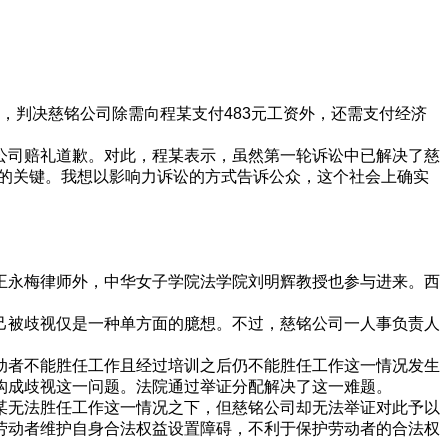
。
》，判决慈铭公司除需向程某支付483元工资外，还需支付经济
公司赔礼道歉。对此，程某表示，虽然第一轮诉讼中已解决了慈
题的关键。我想以影响力诉讼的方式告诉公众，这个社会上确实
王永梅律师外，中华女子学院法学院刘明辉教授也参与进来。西
己被歧视仅是一种单方面的臆想。不过，慈铭公司一人事负责人
动者不能胜任工作且经过培训之后仍不能胜任工作这一情况发生
构成歧视这一问题。法院通过举证分配解决了这一难题。
某无法胜任工作这一情况之下，但慈铭公司却无法举证对此予以
劳动者维护自身合法权益设置障碍，不利于保护劳动者的合法权