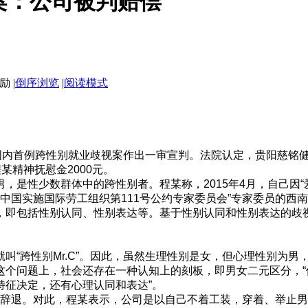
案：公司被判赔偿
|
倒序浏览
|
阅读模式
国内首例跨性别就业歧视案作出一审宣判。法院认定，贵阳慈铭健
某精神抚慰金2000元。
是性少数群体中的跨性别者。程某称，2015年4月，自己因“
进中国实施国际劳工组织第111号公约专家委员会”专家委员的
，即包括性别认同、性别表达等。基于性别认同和性别表达的歧视
“跨性别Mr.C”。因此，虽然生理性别是女，但心理性别为男
这个问题上，社会还存在一种认知上的刻板，即男女二元区分，
特征决定，还有心理认同和表达”。
即被辞退。对此，程某表示，公司是以自己不着工装，穿着、举止