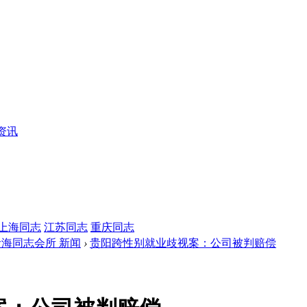
资讯
上海同志
江苏同志
重庆同志
青海同志会所 新闻
›
贵阳跨性别就业歧视案：公司被判赔偿