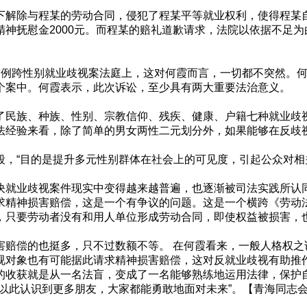
解除与程某的劳动合同，侵犯了程某平等就业权利，使得程某
神抚慰金2000元。而程某的赔礼道歉请求，法院以依据不足为
例跨性别就业歧视案法庭上，这对何霞而言，一切都不突然。何
个案中。何霞表示，此次诉讼，至少具有两大重要法治意义。
民族、种族、性别、宗教信仰、残疾、健康、户籍七种就业歧视
法经验来看，除了简单的男女两性二元划分外，如果能够在反歧
，“目的是提升多元性别群体在社会上的可见度，引起公众对相
就业歧视案件现实中变得越来越普遍，也逐渐被司法实践所认
精神损害赔偿，这是一个有争议的问题。这是一个横跨《劳动
，只要劳动者没有和用人单位形成劳动合同，即使权益被损害，
赔偿的也挺多，只不过数额不等。 在何霞看来，一般人格权之
视对象也有可能据此请求精神损害赔偿，这对反就业歧视有助推作
收获就是从一名法盲，变成了一名能够熟练地运用法律，保护
以此认识到更多朋友，大家都能勇敢地面对未来”。【青海同志