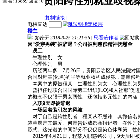
贵阳跨性别就业歧视
查看:
13859
|
回复:
0
[复制链接]
电梯直达
楼主
发表于 2018-9-25 21:21:56
|
只看该作者
因“爱穿男装”被辞退？公司被判赔偿精神抚慰金
员工
生理性别：女
心理性别：男
历经两年多，7月26日，贵阳云岩区人民法院对
合同对程某(化名)的平等就业权构成侵犯，需赔偿程
本案中的原告程某，生理性别为女，心理性别为男，
曾担任过联合国国际劳工组织(ILO)和人社部“促
的概念不仅限于男女两性，还包括多元性别的内涵
入职9天即被辞退
一场因着装引发的风波
对于自己是跨性别者，程某从不忌讳，其微信名就叫
装革履是其最爱。何霞告诉成都商报记者，在性别
形式。这光谱的中间部分不仅仅是染色体和第二性
2015年4月21日，程某入职慈铭公司，9天后