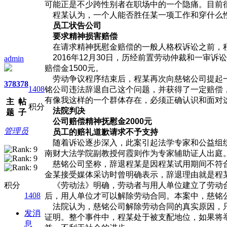
可能正是不少跨性别者在职场中的一个隐痛。目前
程某认为，一个人能否胜任某一项工作和穿什么性
员工状告公司
要求精神损害赔偿
在请求精神抚慰金赔偿的一般人格权诉讼之前，程
2016年12月30日，历经前置劳动仲裁和一审
admin
赔偿金1500元。
劳动争议程序结束后，程某再次向慈铭公司提起一
378
378
1408
铭公司违法辞退自己这个问题，并获得了一定赔偿
有像我这样的一个群体存在，必须正确认识和面对
主
帖
积分
法院判决
题
子
公司赔偿精神抚慰金2000元
管理员
员工的赔礼道歉请求不予支持
随着诉讼逐步深入，此案引起法学专家和公益组织
南财大法学院副教授何霞则作为专家辅助证人出庭
慈铭公司坚称，辞退程某是因程某试用期间不符合
金某接受媒体采访时曾明确表示，辞退理由就是程
积分
《劳动法》明确，劳动者与用人单位建立了劳动合
1408
后，用人单位才可以解除劳动合同。本案中，慈铭
法院认为，慈铭公司解除劳动合同的真实原因，只
发消
证明。整个事件中，程某处于被支配地位，如果将
息