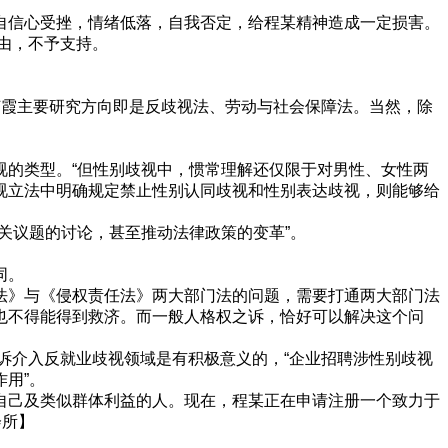
自信心受挫，情绪低落，自我否定，给程某精神造成一定损害。
由，不予支持。
霞主要研究方向即是反歧视法、劳动与社会保障法。当然，除
的类型。“但性别歧视中，惯常理解还仅限于对男性、女性两
视立法中明确规定禁止性别认同歧视和性别表达歧视，则能够给
关议题的讨论，甚至推动法律政策的变革”。
同。
法》与《侵权责任法》两大部门法的问题，需要打通两大部门法
也不得能得到救济。而一般人格权之诉，恰好可以解决这个问
诉介入反就业歧视领域是有积极意义的，“企业招聘涉性别歧视
用”。
自己及类似群体利益的人。现在，程某正在申请注册一个致力于
会所】