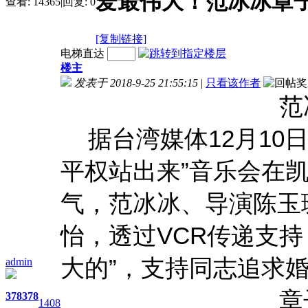
爱最伟大！范冰冰章
查看:
14365
|
回复:
0
[复制链接]
电梯直达
楼主
发表于 2018-9-25 21:55:15
|
只看该作者
范
据台湾媒体12月10
平权站出来”音乐会在
气，范冰冰、导演陈玉
怡，透过VCR传递支
大的”，支持同志追求
admin
章
378
378
1408