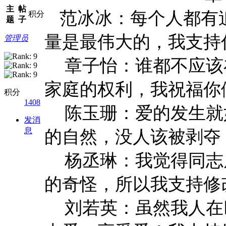
主
帖
范冰冰：每个人都有
积分
题
子
量是最伟大的，我支持
管理员
章子怡：谁都不应该
家庭的权利，我祝福你
积分
1408
陈玉珊：爱的发生就
发消
息
的自然，没人该被剥夺
杨丞琳：我觉得同志
的奇怪，所以我支持修
刘若英：虽然我人在