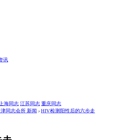
资讯
上海同志
江苏同志
重庆同志
天津同志会所 新闻
›
HIV检测阳性后的六步走