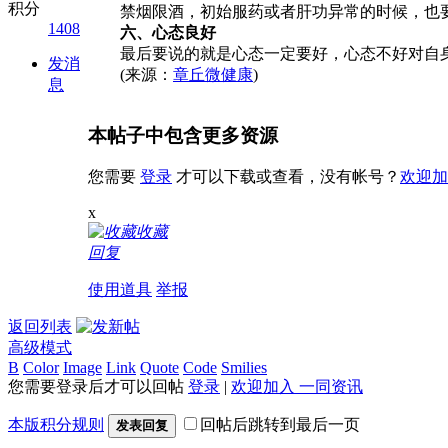
积分
禁烟限酒，初始服药或者肝功异常的时候，也要
1408
六、心态良好
最后要说的就是心态一定要好，心态不好对自身免
发消
(来源：
章丘微健康
)
息
本帖子中包含更多资源
您需要
登录
才可以下载或查看，没有帐号？
欢迎加
x
收藏
回复
使用道具
举报
返回列表
高级模式
B
Color
Image
Link
Quote
Code
Smilies
您需要登录后才可以回帖
登录
|
欢迎加入 一同资讯
本版积分规则
回帖后跳转到最后一页
发表回复