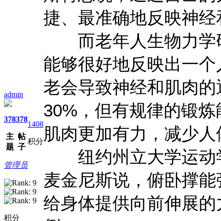
捷、最准确地反映神经
而老年人生物力学研
能够很好地反映出一个
老会导致神经和肌肉的退
admin
30%，但有规律的锻
378
378
1408
肌肉更加有力，减少人
主
帖
积分
题
子
纽约州立大学运动学
管理员
麦金尼斯说，俯卧撑能
给身体提供向前伸展的
积分