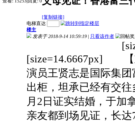
父母见证！香港富三
查看:
15253
|
回复:
0
[复制链接]
电梯直达
楼主
发表于 2018-9-14 10:59:19
|
只看该作者
[s
[size=14.6667p
演员王贤志是国际集团富
出柜，坦承已经有交往多
月2日证实结婚，于加
亲友都到场见证，长达