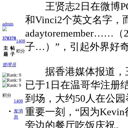
王贤志2日在微博PO
和Vinci2个英文名字，而
admin
adaytoremember
378
378
1408
子…）”，引起外界好
主
帖
积分
题
子
管理员
据香港媒体报道，王贤
已于1日在温哥华注册
积分
到场，大约50人在公
1408
重要一刻，“因为Kev
发消
息
旁边的餐厅吃饭庆祝。