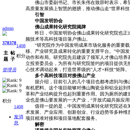
佛山市委副书记、市长朱伟在致辞时表示，希望
高质量发展插上智慧的翅膀，推动佛山走“世界科技
引智
中国发明协会
佛山成果转化研究院揭牌
admin
昨日，中国发明协会佛山成果转化研究院也正式揭
频技术等高科技项目落户佛山。
378
378
“研究院作为中国发明成果市场化服务的重要载体
1408
移、产业研究及成果转化的重要支撑平台。”中国
主
帖
积分
动作和布局。研究院先后建设了领军人才佛山培养
题
子
立投资委员会，为所有与研究院签约的项目提供无
心技术调动起来，打造世界级的”人才+科技“矩阵。
管理员
多个高科技项目对接佛山产业
据介绍，目前引入的几个项目也都考虑到与佛山
有机肥料。这个项目能够对佛山陶瓷业和铝业起到带
革和产业结构提升也起到重要作用。因为厕所的建
业也是佛山要发展的一大产业，“开放式磁共振应用
积分
值得一提的是，中国发明成果转化研究院还在筹备
1408
术发展、产业应用、创新创业、行业趋势等多种维
发消
项目精准对接和项目落地配套服务。
息
解密