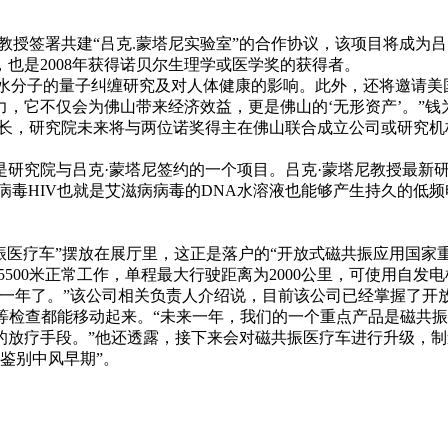
签署共建“吕克.蒙塔尼实验室”的合作协议，该项目将成为吕
也是2008年获得诺贝尔生理学或医学奖的获得者。
水分子的量子纠缠研究及对人体健康的影响。此外，还将邀请美
，它不仅会为佛山带来经济效益，更是佛山的‘无形资产’。”钱为
院长，研究院未来将与两位诺奖得主在佛山联合成立公司或研究
究院与吕克·蒙塔尼签约的一个项目。吕克·蒙塔尼教授最新研
病毒HIV也就是艾滋病病毒的DNA水溶液也能够产生持久的低
医疗车”摆放在展厅里，这正是落户的“开放式磁共振应用国家
拔5500米正常工作，单程最大行驶距离为2000公里，可使用自
用一年了。”该公司相关负责人介绍说，目前该公司已经掌握了开
电等检查都能移动起来。“未来一年，我们的一个重点产品是磁共
的放疗手段。”他还透露，接下来会对磁共振医疗车进行升级，制
鉴别中风早期”。
】