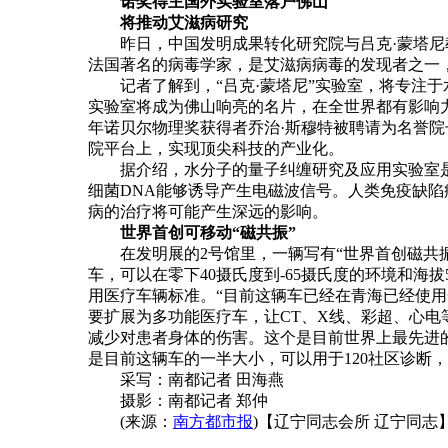
诺奖得主国外实验室落户佛山
将推动艾滋病研究
昨日，中国发明成果转化研究院与吕克·蒙塔尼教授
法国著名的病毒学家，是艾滋病病毒的发现者之一，
记者了解到，“吕克·蒙塔尼”实验室，将专注于
实验室将成为佛山响亮的名片，在全世界都有影响力
年诺贝尔物理奖获得者乔治·斯穆特被聘请为名誉
院平台上，实现顶尖科技的产业化。
据介绍，水分子的量子纠缠研究及应用实验室是研
细菌DNA能够诱导产生电磁波信号。人类免疫缺陷
病的治疗将可能产生深远的影响。
世界首创可移动“磁共振”
在发明展的2号馆里，一辆写有“世界首创磁共振
车，可以在零下40摄氏度到-65摄氏度的环境和海
用医疗车辆标准。“目前这辆车已经在青海已经使
要扩展为多功能医疗车，让CT、X线、彩超、心
减少对患者身体的伤害。这个是目前世界上最先进
是目前这辆车的一半大小，可以用于120社区诊断，
采写：南都记者 田海燕
摄影：南都记者 郑仲
(来源：
南方都市报
)【辽宁同志会所 辽宁同志