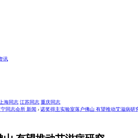
资讯
上海同志
江苏同志
重庆同志
辽宁同志会所 新闻
›
诺奖得主实验室落户佛山 有望推动艾滋病研