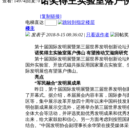
诺奖得主实验室落户佛
查看:
14974
|
回复:
0
[复制链接]
电梯直达
楼主
发表于 2018-9-15 08:36:02
|
只看该作者
第十届国际发明展暨第三届世界发明创新论坛
诺奖得主实验室落户佛山 有望推动艾滋病研究
第十届国际发明展暨第三届世界发明创新论坛昨日
国外实验室、开放式磁共振应用国家重点实验室、
际发明展也有望落户佛山。
亮点
“军民融合”发明展成果
昨日，第十届国际发明展暨第三届世界发明创新论
了开幕式。据介绍，本届展会内容丰富，国际参与
区等，集中展示改革开放四十周年以来中国科技发
明创新成果展示交流外，还将举办第三届世界发明
全体大会等活动，并评选奖励优秀发明成果和优秀
出来，给大家鼓励和信心。另一方面考虑到按照国
结合。”中国发明协会副理事长余华荣在接受媒体