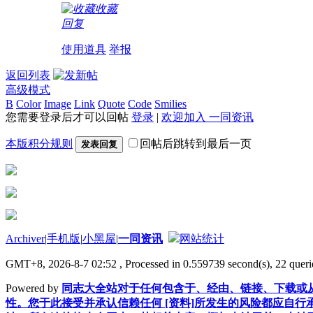
收藏
回复
使用道具
举报
返回列表
高级模式
B
Color
Image
Link
Quote
Code
Smilies
您需要登录后才可以回帖
登录
|
欢迎加入 一同资讯
本版积分规则
回帖后跳转到最后一页
发表回复
Archiver
|
手机版
|
小黑屋
|
一同资讯
网站统计
GMT+8, 2026-8-7 02:52
, Processed in 0.559739 second(s), 22 querie
Powered by
同志大全站对于任何包含于、经由、链接、下载或从
性。您于此接受并承认信赖任何 [资料]所发生的风险都应自行