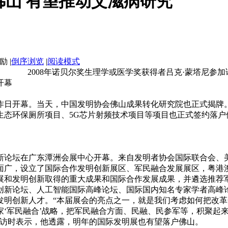
山 有望推动艾滋病研究
|
倒序浏览
|
阅读模式
2008年诺贝尔奖生理学或医学奖获得者吕克·蒙塔尼参加
开幕
开幕。当天，中国发明协会佛山成果转化研究院也正式揭牌。
生态环保厕所项目、5G芯片射频技术项目等项目也正式签约落
坛在广东潭洲会展中心开幕。来自发明者协会国际联合会、美国
面广，设立了国际合作发明创新展区、军民融合发展展区，粤港
展和发明创新取得的重大成果和国际合作发展成果，并遴选推荐
创新论坛、人工智能国际高峰论坛、国际国内知名专家学者高峰
发明创新人才。“本届展会的亮点之一，就是我们考虑如何把改革
家‘军民融合’战略，把军民融合方面、民融、民参军等，积聚起
采访时表示，他透露，明年的国际发明展也有望落户佛山。