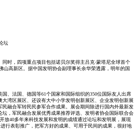
论坛
同时，四项重点项目包括诺贝尔奖得主吕克·蒙塔尼全球首个
户佛山高新区。据中国发明协会副理事长余华荣透露，明年的国
、法国、德国等61个国家和国际组织的350位国际友人出席
澳大湾区展区、还设有大中小学发明创新展区、企业发明创新展
军民融合军转民民参军合作成果。展会期间除进行国内外最新发
论坛，军民融合发展优秀成果推荐评选、发明者协会国际联合会
开放40多年来科技发展和发明的成绩通过论坛和发明展，展现
来进行表彰推广，把军方好的成果、可用于民间的成果，很好地