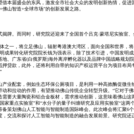
借本届盛会的东风，激发全市社会大众的发明创新热情，促进国
+佛山智造+全球市场”的创新发展之路。
牌。而同时，研究院还迎来了全国首个吕克·蒙塔尼实验室、生
之一，将立足佛山，辐射粤港澳大湾区，面向全国和世界，将
发明成果转化研究院院长钱为强表示，除了技术引进，中国发明
基地、广东省(白俄罗斯)海外离岸孵化器以及品牌中国战略规划
抵押贷款，此外，还将利用自带的知识产权运营平台为项目布局
”
产业配套，例如生态环保公厕项目，是利用一种高效酶促微生物
动和拉动的作用，有望推动佛山传统企业转型升级。“它对于佛
造需要大量陶瓷和铝合金板材，需求推动创新，这意味着佛山这
国家重点实验室”和“水分子的量子纠缠研究及应用实验室“这两
策划佛山人工智能与智能制造国际峰会。此次峰会将汇聚6个
度，交流和探讨人工智能与智能制造的融合发展前景。研究院还