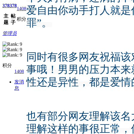
378
378
爱自由你动手打人就是
1408
主
帖
积分
罪”。
题
子
管理员
同时有很多网友祝福该
积分
事哦！男男的压力本来
1408
性还是异性，都是爱情
发消
息
也有部分网友理解该名
理解这样的事很正常，