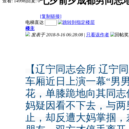
七夕前夕成都男同志地
查看:
14998
|
回复:
0
[复制链接]
电梯直达
楼主
发表于 2018-9-16 06:28:08
|
只看该作者
【辽宁同志会所 辽宁
车厢近日上演一幕“男
花，单膝跪地向其同志
妈疑因看不下去，与两
止，却反遭大妈掌掴，