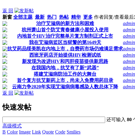
返 回
新窗
全部主题
最新
热门
热帖
精华
更多
作者
回复/查看
最后
治疗艾滋病的新方法和困难
admin
杭州萧山首个防艾青春健康小屋投入使用
admin
内地首个HIV治疗完整单片复方制剂正式上市
admin
我在艾滋病监区当狱警的第1649天
admin
抗艾药品绥美凯在内地上市，自费药市场仍难满足需求
admin
西班牙药店开始提供HIV检测试纸
admin
新发现为改进HIV和丙肝疫苗提供新思路
admin
在我国内地，抗艾有了新“武器”
admin
搭建艾滋病防治工作的大舞台
admin
首个复方抗艾新药上市，尚未入免费用药目录
admin
云南力争2020年实现艾滋病病毒感染人数总体下降
admin
返 回
快速发帖
还可输入
80
高级模式
B
Color
Image
Link
Quote
Code
Smilies