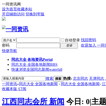
一同资讯网
设为首页
收藏本站
开启辅助访问
切换到窄版
找回密码
自动登录
密码
欢迎加入 一同
登录
快捷导航
同志大全 各地资讯
Portal
同志大全 全国各地新闻
BBS
快速浏览全国同志新闻
waterfall
搜索
热搜:
北京同志
天津同志
搜索
一同资讯
»
同志大全 全国各地新闻
›
同志大全 全国各地新闻
›
江
收藏本版
|
订阅
江西同志会所 新闻
今日:
0
|
主题