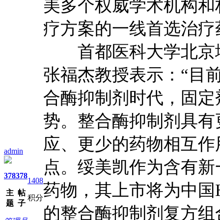
美多个权威学术机构和
疗方案的一线首选治疗
首都医科大学北京地
张福杰教授表示：“目
合酶抑制剂时代，固定
势。整合酶抑制剂具有
应、更少的药物相互作
admin
点。绥美凯作为含有新
378
378
1408
药物，其上市将为中国
主
帖
积分
题
子
的整合酶抑制剂复方组