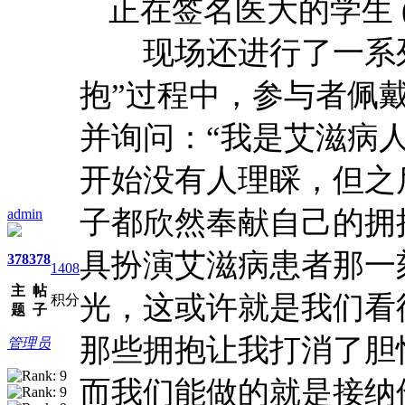
正在签名医大的学生 
现场还进行了一系列防
抱”过程中，参与者佩
并询问：“我是艾滋病
开始没有人理睬，但之
子都欣然奉献自己的拥
admin
具扮演艾滋病患者那一
378
378
1408
主
帖
光，这或许就是我们看
积分
题
子
那些拥抱让我打消了胆
管理员
而我们能做的就是接纳